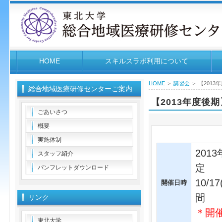
HOME
スキルスラボ利用について
HOME
＞
講習会
＞ 【201
総合地域医療研修センターご案内
【2013年度
ごあいさつ
概要
実施体制
201
スタッフ紹介
パンフレットダウンロード
10
開催日時
リンク
＊開
東北大学