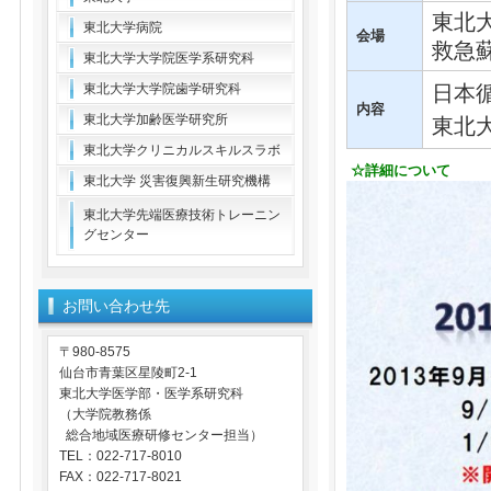
東北
東北大学病院
会場
救急
東北大学大学院医学系研究科
東北大学大学院歯学研究科
日本
内容
東北大学加齢医学研究所
東北
東北大学クリニカルスキルスラボ
☆詳細について
東北大学 災害復興新生研究機構
東北大学先端医療技術トレーニン
グセンター
お問い合わせ先
〒980-8575
仙台市青葉区星陵町2-1
東北大学医学部・医学系研究科
（大学院教務係
総合地域医療研修センター担当）
TEL：022-717-8010
FAX：022-717-8021