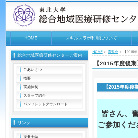
HOME
スキルスラボ利用について
HOME
＞
講習会
＞ 【201
総合地域医療研修センターご案内
【2015年度
ごあいさつ
概要
【2015年度
実施体制
スタッフ紹介
パンフレットダウンロード
皆さん、
リンク
ご参加くだ
東北大学