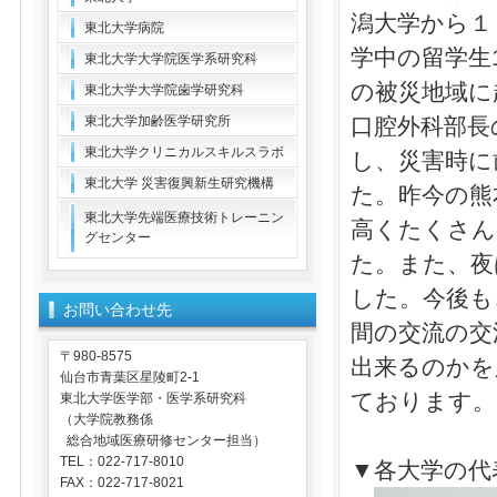
潟大学から１
東北大学病院
学中の留学生
東北大学大学院医学系研究科
の被災地域に
東北大学大学院歯学研究科
東北大学加齢医学研究所
口腔外科部長
東北大学クリニカルスキルスラボ
し、災害時に
東北大学 災害復興新生研究機構
た。昨今の熊
東北大学先端医療技術トレーニン
高くたくさん
グセンター
た。また、夜
した。今後も
お問い合わせ先
間の交流の交
〒980-8575
出来るのかを
仙台市青葉区星陵町2-1
ております。
東北大学医学部・医学系研究科
（大学院教務係
総合地域医療研修センター担当）
TEL：022-717-8010
▼各大学の代
FAX：022-717-8021