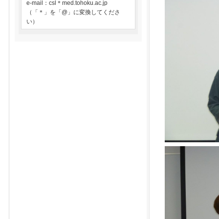
e-mail：csl＊med.tohoku.ac.jp
（「＊」を「@」に変換してくださ
い）