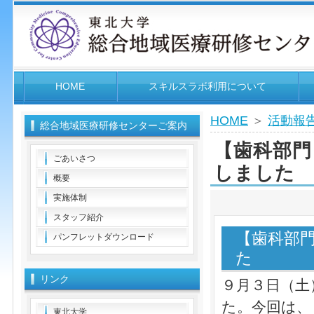
HOME
スキルスラボ利用について
HOME
＞
活動報
総合地域医療研修センターご案内
【歯科部門
ごあいさつ
しました
概要
実施体制
スタッフ紹介
【歯科部
パンフレットダウンロード
た
リンク
９月３日（土
た。今回は、
東北大学