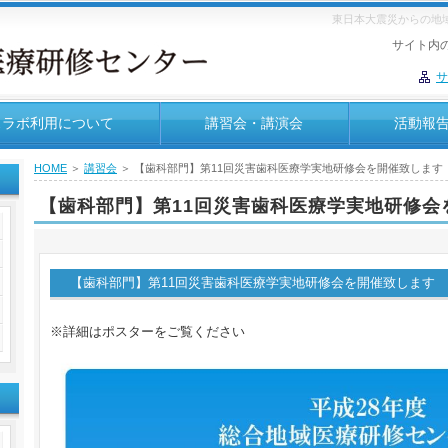
東日本大震災からの地
サイト内
サ
スラボ利用について
講習会・講演会
活動報
HOME
＞
講習会
＞ 【歯科部門】第11回災害歯科医療学実地研修会を開催致します
内
【歯科部門】第11回災害歯科医療学実地研修会
【歯科部門】第
11
回災害歯科医療学実地研修会を開催致します
※詳細はポスターをご覧ください