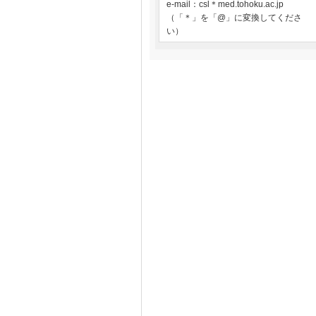
e-mail：csl＊med.tohoku.ac.jp
（「＊」を「@」に変換してくださ
い）