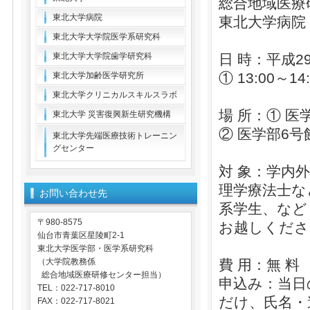
総合地域医療
東北大学病院
東北大学病院
東北大学大学院医学系研究科
東北大学大学院歯学研究科
日 時：平成29
① 13:00～1
東北大学加齢医学研究所
東北大学クリニカルスキルスラボ
場 所：① 医
東北大学 災害復興新生研究機構
② 医学部6号
東北大学先端医療技術トレーニン
グセンター
対 象：学内
理学療法士な
お問い合わせ先
系学生、など
〒980-8575
お越しくださ
仙台市青葉区星陵町2-1
東北大学医学部・医学系研究科
（大学院教務係
費 用：無 料
総合地域医療研修センター担当）
申込み：当日
TEL：022-717-8010
だけ、氏名・
FAX：022-717-8021