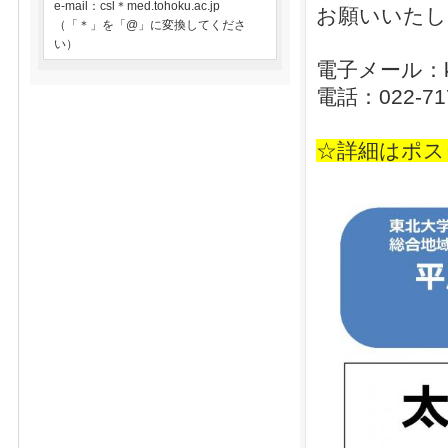
e-mail：csl＊med.tohoku.ac.jp
お願いいたし
（「＊」を「@」に変換してくださ
い）
電子メール：kam
電話：022-7
☆詳細はポス