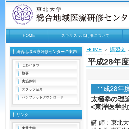
HOME
スキルスラボ利用について
HOME
＞
講習会
総合地域医療研修センターご案内
平成28年
ごあいさつ
概要
実施体制
平成28年
スタッフ紹介
パンフレットダウンロード
太極拳の理
<東洋医学的
リンク
講 師：東北
東北大学