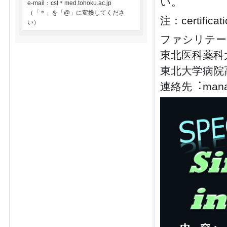
い。
e-mail：csl＊med.tohoku.ac.jp
（「＊」を「@」に変換してくださ
注：certif
い）
ファシリテー
東北医科薬科
東北大学病院
連絡先︓manage