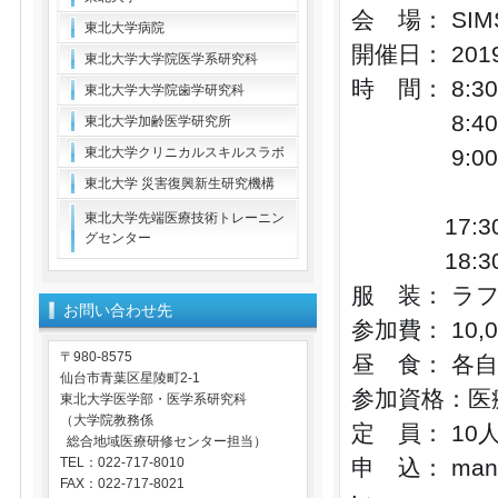
会 場： SI
東北大学病院
開催日： 201
東北大学大学院医学系研究科
時 間： 8:3
東北大学大学院歯学研究科
8:40 
東北大学加齢医学研究所
東北大学クリニカルスキルスラボ
9:00 シ
東北大学 災害復興新生研究機構
（適宜
東北大学先端医療技術トレーニン
17:30
グセンター
18:30
服 装： ラ
お問い合わせ先
参加費： 10,
〒980-8575
昼 食： 各
仙台市青葉区星陵町2-1
参加資格：医
東北大学医学部・医学系研究科
（大学院教務係
定 員： 10
総合地域医療研修センター担当）
TEL：022-717-8010
申 込： man
FAX：022-717-8021