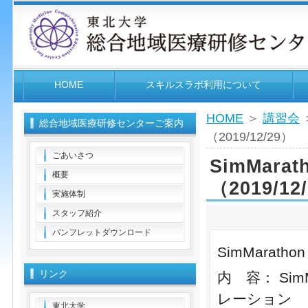
HOME
スキルスラボ利用について
HOME
＞
講習会
＞
総合地域医療研修センターご案内
（2019/12/29）
ごあいさつ
SimMara
概要
（2019/12
実施体制
スタッフ紹介
パンフレットダウンロード
SimMaratho
リンク
内 容： SimM
レーション
東北大学