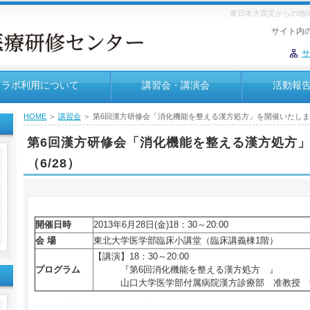
東日本大震災からの地
サイト内
サ
スラボ利用について
講習会・講演会
活動報
HOME
＞
講習会
＞ 第6回漢方研修会「消化機能を整える漢方処方」を開催いたします
内
第6回漢方研修会「消化機能を整える漢方処方
（6/28）
開催日時
2013年6月28日(金)18：30～20:00
会 場
東北大学医学部臨床小講堂（臨床講義棟1階）
【講演】18：30～20:00
プログラム
『第6回消化機能を整える漢方処方 』
山口大学医学部付属病院漢方診療部 准教授 