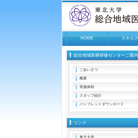
HOME
スキル
総合地域医療研修センターご案
ごあいさつ
概要
実施体制
スタッフ紹介
パンフレットダウンロード
リンク
東北大学