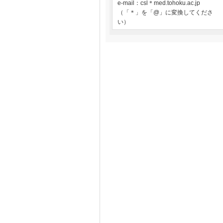
e-mail：csl＊med.tohoku.ac.jp
（「＊」を「@」に変換してくださ
い）