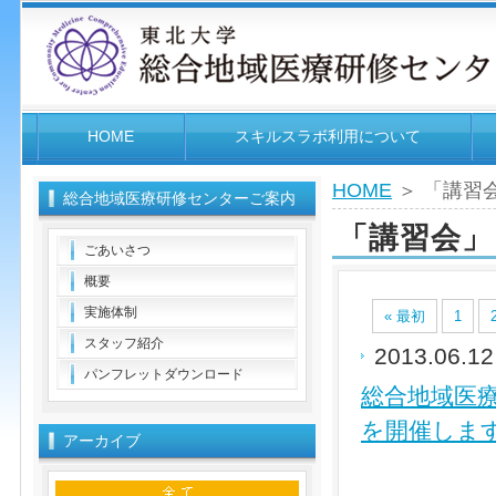
HOME
スキルスラボ利用について
HOME
＞ 「講習
総合地域医療研修センターご案内
「講習会」
ごあいさつ
概要
実施体制
« 最初
1
スタッフ紹介
2013.06.1
パンフレットダウンロード
総合地域医
を開催しま
アーカイブ