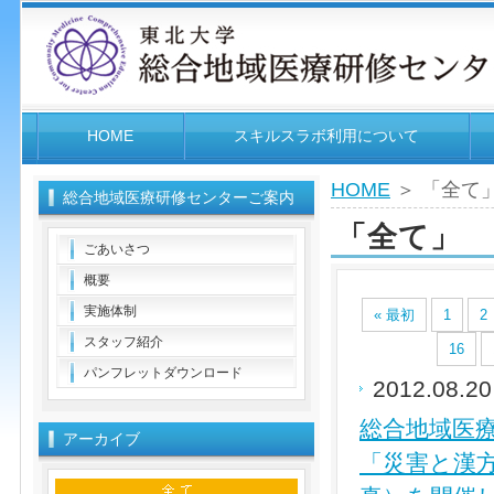
HOME
スキルスラボ利用について
HOME
＞ 「全て
総合地域医療研修センターご案内
「全て」
ごあいさつ
概要
実施体制
« 最初
1
2
スタッフ紹介
16
パンフレットダウンロード
2012.08.2
総合地域医
アーカイブ
「災害と漢方