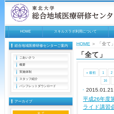
HOME
スキルスラボ利用について
HOME
＞ 「全て
総合地域医療研修センターご案内
「全て」
ごあいさつ
概要
実施体制
« 最初
1
2
スタッフ紹介
16
パンフレットダウンロード
2015.01.2
平成26年度
アーカイブ
ライド講習会